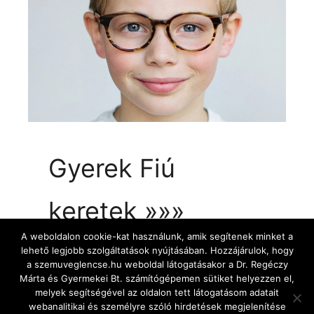
Gyerek Fiú
keretek »»»
A weboldalon cookie-kat használunk, amik segítenek minket a
lehető legjobb szolgáltatások nyújtásában. Hozzájárulok, hogy
a szemuveglencse.hu weboldal látogatásakor a Dr. Regéczy
Márta és Gyermekei Bt. számítógépemen sütiket helyezzen el,
melyek segítségével az oldalon tett látogatásom adatait
webanalitikai és személyre szóló hirdetések megjelenítése